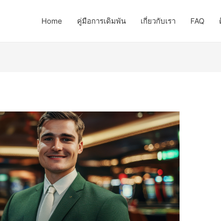
Home
คู่มือการเดิมพัน
เกี่ยวกับเรา
FAQ