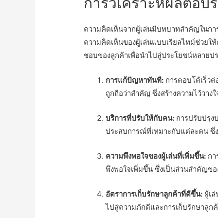
การวิเคราะห์ผลตอบรั
ความคิดเห็นจากผู้เล่นมีบทบาทสำคัญในกา
ความคิดเห็นของผู้เล่นแบบเรียลไทม์ช่วย
ชอบของลูกค้าเพื่อนำไปสู่ประโยชน์หลายป
การแก้ปัญหาทันที:
การตอบโต้เร็วต่อ
ถูกถือว่าสำคัญ ซึ่งสร้างความไว้วา
บริการที่ปรับให้กับคน:
การปรับปรุงบ
ประสบการณ์ที่เหมาะกับแต่ละคน ซึ
ความพึงพอใจของผู้เล่นที่เพิ่มขึ้น:
การ
พึงพอใจเพิ่มขึ้น ซึ่งเป็นส่วนสำคัญ
อัตราการเก็บรักษาลูกค้าที่ดีขึ้น:
ผู้เ
ไปสู่ความภักดีและการเก็บรักษาลูกค้า