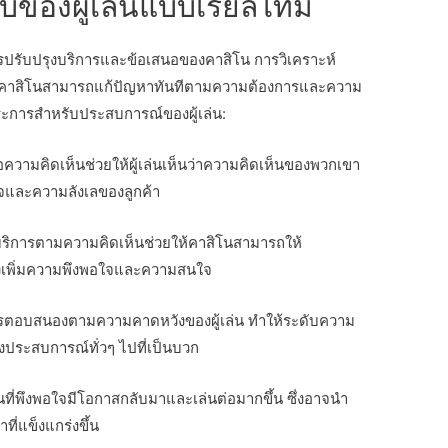
บของผู้เล่นแบบเรียลไทม์
รปรับปรุงบริการและข้อเสนอของคาสิโน การวิเคราะห์
ให้คาสิโนสามารถแก้ปัญหาทันทีตามความต้องการและความ
ระการสำหรับประสบการณ์ของผู้เล่น:
ความคิดเห็นช่วยให้ผู้เล่นเห็นว่าความคิดเห็นของพวกเขา
งใจและความลังเลของลูกค้า
ริการตามความคิดเห็นช่วยให้คาสิโนสามารถให้
่งเพิ่มความพึงพอใจและความสนใจ
ตอบสนองตามความคาดหวังของผู้เล่น ทำให้ระดับความ
ของประสบการณ์ทั่วๆ ไปที่เป็นบวก
ล่นที่พึงพอใจมีโอกาสกลับมาและเล่นต่อมากขึ้น ซึ่งอาจนำ
ที่แข็งแกร่งขึ้น