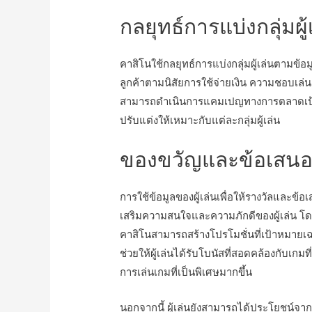
กลยุทธ์การแบ่งกลุ่มผู
คาสิโนใช้กลยุทธ์การแบ่งกลุ่มผู้เล่นตามข้อมู
ลูกค้าตามนิสัยการใช้จ่ายเงิน ความชอบเล่นเ
สามารถดำเนินการแคมเปญทางการตลาดเป้าห
ปรับแต่งให้เหมาะกับแต่ละกลุ่มผู้เล่น
ของขวัญและข้อเสนอที
การใช้ข้อมูลของผู้เล่นเพื่อให้รางวัลและข้อเ
เสริมความสนใจและความภักดีของผู้เล่น โ
คาสิโนสามารถสร้างโปรโมชั่นที่เป้าหมายเฉพ
ช่วยให้ผู้เล่นได้รับโบนัสที่สอดคล้องกับเ
การเล่นเกมที่เป็นพิเศษมากขึ้น
นอกจากนี้ ผู้เล่นยังสามารถได้ประโยชน์จา