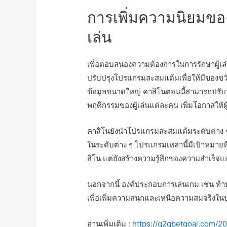
การเพิ่มความนิยมของ
เล่น
เพื่อตอบสนองความต้องการในการรักษาผู้เล
ปรับปรุงโปรแกรมสะสมแต้มเพื่อให้มีของขวั
ข้อมูลขนาดใหญ่ คาสิโนตอนนี้สามารถปรั
พฤติกรรมของผู้เล่นแต่ละคน เพิ่มโอกาสให้ผ
คาสิโนยังนำโปรแกรมสะสมแต้มระดับต่าง ๆ เข้า
ในระดับต่าง ๆ โปรแกรมเหล่านี้มีเป้าหมายที่
สิโน แต่ยังสร้างความรู้สึกของความสำเร็จ
นอกจากนี้ องค์ประกอบการเล่นเกม เช่น ท
เพื่อเพิ่มความสนุกและเหนือความสมจริงใน
อ่านเพิ่มเติม :
https://g2gbetgoal.com/2