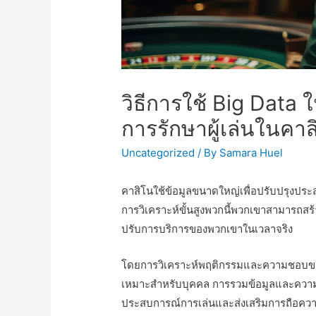
วิธีการใช้ Big Dat
การรักษาผู้เล่นในคาส
Uncategorized
/ By
Samara Huel
คาสิโนใช้ข้อมูลขนาดใหญ่เพื่อปรับปรุงปร
การวิเคราะห์ขั้นสูงพวกนี้พวกเขาสามารถสร
ปรับการบริการของพวกเขาในเวลาจริง
โดยการวิเคราะห์พฤติกรรมและความชอบของ
เหมาะสำหรับบุคคล การรวมข้อมูลและควา
ประสบการณ์การเล่นและส่งเสริมการถือควา