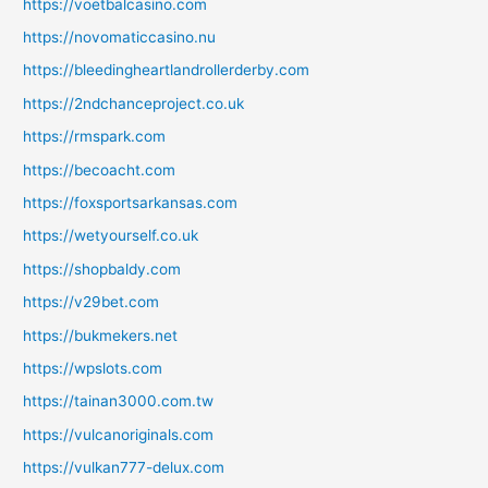
https://voetbalcasino.com
https://novomaticcasino.nu
https://bleedingheartlandrollerderby.com
https://2ndchanceproject.co.uk
https://rmspark.com
https://becoacht.com
https://foxsportsarkansas.com
https://wetyourself.co.uk
https://shopbaldy.com
https://v29bet.com
https://bukmekers.net
https://wpslots.com
https://tainan3000.com.tw
https://vulcanoriginals.com
https://vulkan777-delux.com