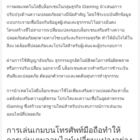
การผสมเทคโนโลยีบล็อกเชนในกลุ่มธุรกิจ iGaming นำเสนอการ
ปรับปรุงด้านความปลอดภัยอย่างมีนัยสำคัญ โดยใช้ระบบบันทึกข้อมูล
แบบกระจายเพื่อป้องกันข้อมูลผู้เล่นและธุรกรรมไว้อย่างมั่นคง
โครงสร้างที่ไม่สามารถเปลี่ยนแปลงของบล็อกเชนเสริมสร้างความ
ปลอดภัยต่อภัยคุกคามทางไซเบอร์และกิจกรรมทุจริต ทำให้มั่นใจได้ใน
สิ่งแวดล้อมที่ปลอดภัยและโปร่งใสสำหรับผู้เล่นและผู้ประกอบการ
ผ่านการใช้สัญญาอัจฉริยะ ธุรกรรมถูกอัตโนมัติลดโอกาสข้อผิดพลาด
หรือการปรับเปลี่ยน นอกจากนี้ บล็อกเชนสะดวกสำหรับการชำระเงิน
ทันทีและปลอดภัย ตัดออกตัวกลางและลดต้นทุนการทำธุรกรรม
การนำเทคโนโลยีบล็อกเชนมาใช้ไม่เพียงเสริมความปลอดภัยเท่านั้น
แต่ยังส่งเสริมความยุติธรรม โปร่งใสและความเชื่อในอุตสาหกรรม
iGaming ซึ่งสร้างมาตรฐานใหม่สำหรับประสบการณ์การเล่นเกม
ออนไลน์ที่ปลอดภัย
การเล่นเกมบนโทรศัพท์มือถือทำให้
การเล่นเกมออนไลน์เปลี่ยนแปลงอย่าง