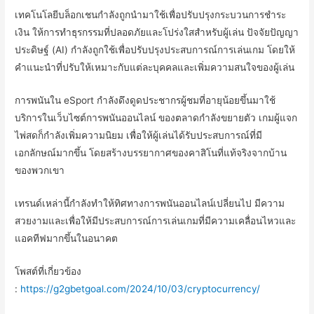
เทคโนโลยีบล็อกเชนกำลังถูกนำมาใช้เพื่อปรับปรุงกระบวนการชำระ
เงิน ให้การทำธุรกรรมที่ปลอดภัยและโปร่งใสสำหรับผู้เล่น ปัจจัยปัญญา
ประดิษฐ์ (AI) กำลังถูกใช้เพื่อปรับปรุงประสบการณ์การเล่นเกม โดยให้
คำแนะนำที่ปรับให้เหมาะกับแต่ละบุคคลและเพิ่มความสนใจของผู้เล่น
การพนันใน eSport กำลังดึงดูดประชากรผู้ชมที่อายุน้อยขึ้นมาใช้
บริการในเว็บไซต์การพนันออนไลน์ ของตลาดกำลังขยายตัว เกมผู้แจก
ไพ่สดก็กำลังเพิ่มความนิยม เพื่อให้ผู้เล่นได้รับประสบการณ์ที่มี
เอกลักษณ์มากขึ้น โดยสร้างบรรยากาศของคาสิโนที่แท้จริงจากบ้าน
ของพวกเขา
เทรนด์เหล่านี้กำลังทำให้ทิศทางการพนันออนไลน์เปลี่ยนไป มีความ
สวยงามและเพื่อให้มีประสบการณ์การเล่นเกมที่มีความเคลื่อนไหวและ
แอคทีฟมากขึ้นในอนาคต
โพสต์ที่เกี่ยวข้อง
:
https://g2gbetgoal.com/2024/10/03/cryptocurrency/