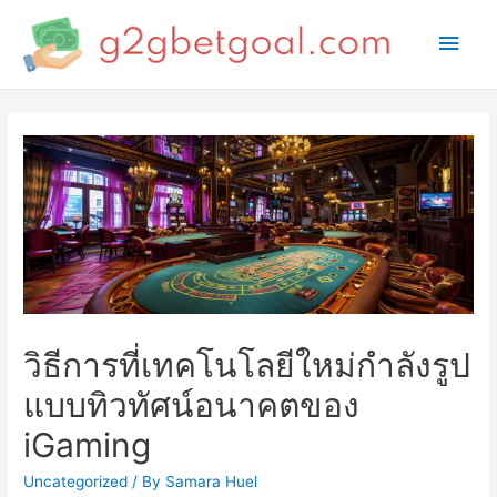
Main
Men
วิธีการที่เทคโนโลยีใหม่กำลังรูป
แบบทิวทัศน์อนาคตของ
iGaming
Uncategorized
/ By
Samara Huel