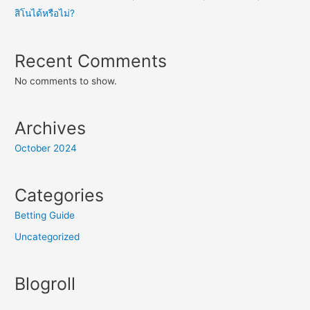
สิโนได้หรือไม่?
Recent Comments
No comments to show.
Archives
October 2024
Categories
Betting Guide
Uncategorized
Blogroll