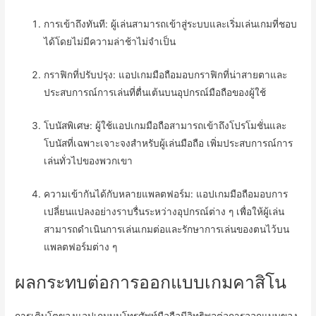
การเข้าถึงทันที: ผู้เล่นสามารถเข้าสู่ระบบและเริ่มเล่นเกมที่ชอบ
ได้โดยไม่มีความล่าช้าไม่จำเป็น
กราฟิกที่ปรับปรุง: แอปเกมมือถือมอบกราฟิกที่น่าสายตาและ
ประสบการณ์การเล่นที่ตื่นเต้นบนอุปกรณ์มือถือของผู้ใช้
โบนัสพิเศษ: ผู้ใช้แอปเกมมือถือสามารถเข้าถึงโปรโมชั่นและ
โบนัสที่เฉพาะเจาะจงสำหรับผู้เล่นมือถือ เพิ่มประสบการณ์การ
เล่นทั่วไปของพวกเขา
ความเข้ากันได้กับหลายแพลตฟอร์ม: แอปเกมมือถือมอบการ
เปลี่ยนแปลงอย่างราบรื่นระหว่างอุปกรณ์ต่าง ๆ เพื่อให้ผู้เล่น
สามารถดำเนินการเล่นเกมต่อและรักษาการเล่นของตนไว้บน
แพลตฟอร์มต่าง ๆ
ผลกระทบต่อการออกแบบเกมคาสิโน