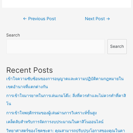
Post
←
Previous Post
Next Post
→
navigation
Search
Search
Recent Posts
เข้าใจความซับซ้อนของการอนุญาตและความปฏิบัติตามกฎหมายใน
เขตอำนาจที่แตกต่างกัน
การเข้าใจมารยาทในการเล่นเกมโต๊ะ: สิ่งที่ควรทำและไม่ควรทำที่คาสิ
โน
การเข้าใจพฤติกรรมของผู้เล่นผ่านการวิเคราะห์ขั้นสูง
เคล็ดลับสำหรับการจัดการงบประมาณในคาสิโนออนไลน์
วิทยาศาสตร์ของโชคชะตา: คุณสามารถปรับปรุงโอกาสของคุณในคา