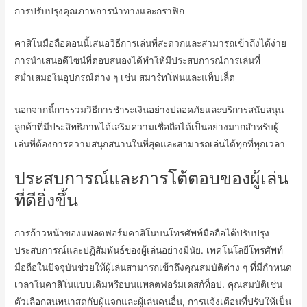
การปรับปรุงคุณภาพการนำทางและกราฟิก
คาสิโนมือถือตอนนี้เสนอวิธีการเล่นที่สะดวกและสามารถเข้าถึงได้ง่าย
การนำเสนอดีไซน์ที่ตอบสนองได้ทำให้มีประสบการณ์การเล่นที่
สม่ำเสมอในอุปกรณ์ต่าง ๆ เช่น สมาร์ทโฟนและแท็บเล็ต
นอกจากนี้การรวมวิธีการชำระเงินอย่างปลอดภัยและบริการสนับสนุน
ลูกค้าที่มีประสิทธิภาพได้เสริมความเชื่อถือได้เป็นอย่างมากสำหรับผู้
เล่นที่ต้องการความสนุกสนานในที่สุดและสามารถเล่นได้ทุกที่ทุกเวลา
ประสบการณ์และการโต้ตอบของผู้เล่น
ที่ดียิ่งขึ้น
การก้าวหน้าของแพลตฟอร์มคาสิโนบนโทรศัพท์มือถือได้ปรับปรุง
ประสบการณ์และปฏิสัมพันธ์ของผู้เล่นอย่างมีนัย. เทคโนโลยีโทรศัพท์
มือถือในปัจจุบันช่วยให้ผู้เล่นสามารถเข้าถึงคุณสมบัติต่าง ๆ ที่มีกำหนด
เวลาในคาสิโนแบบเดิมหรือบนแพลตฟอร์มเดสก์ท็อป. คุณสมบัติเช่น
ตัวเลือกสนทนาสดกับผู้แจกและผู้เล่นคนอื่น, การแจ้งเตือนที่ปรับให้เป็น