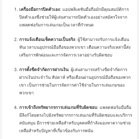
เครื่องมือการปิดตัวเอง
: แอปพลิเคชันมือถือมักมีคุณสมบัติการ
ปิดตัวเองซึ่งช่วยให้ผู้เล่นสามารถปิดตัวเองอย่างสมัครใจจาก
แพลตฟอร์มการเล่นเกมเป็นเวลาที่กำหนด
การแจ้งเตือนเช็คความเป็นจริง
: ผู้ใช้สามารถรับการแจ้งเตือน
ทันเวลาบนอุปกรณ์มือถือของพวกเขา เตือนความจริงเหล่านี้ส่ง
เสริมการพักผ่อนและการจัดการเวลาอย่างรับผิดชอบ
การตั้งขีดจำกัดการฝากเงิน
: ผู้เล่นสามารถสร้างขีดจำกัดการ
ฝากเงินประจำวัน สัปดาห์ หรือเดือนผ่านอุปกรณ์มือถือของพวก
เขา เป็นการช่วยในการจัดการค่าใช้จ่ายในการเล่นเกมของ
พวกเขา
การเข้าถึงทรัพยากรการเล่นเกมที่รับผิดชอบ
: แพลตฟอร์มมือถือ
มีลิงก์โดยตรงไปยังทรัพยากรการเล่นเกมที่รับผิดชอบและบริการ
สนับสนุน มีการช่วยเหลือสำหรับบุคคลที่กำลังมองหาความช่วย
เหลือสำหรับปัญหาที่เกี่ยวข้องกับการพนัน