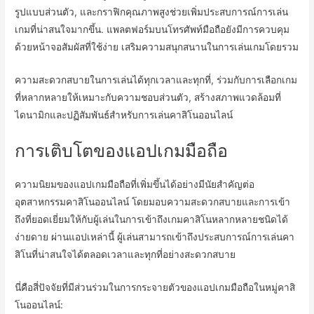
รูปแบบส่วนตัว, และกราฟิกคุณภาพสูงช่วยเพิ่มประสบการณ์การเล่น
เกมที่น่าสนใจมากขึ้น. แพลตฟอร์มบนโทรศัพท์มือถือยังมีการควบคุม
ด้วยหน้าจอสัมผัสที่ใช้ง่าย เสริมความสนุกสนานในการเล่นเกมโดยรวม
ความสะดวกสบายในการเล่นได้ทุกเวลาและทุกที่, ร่วมกับการเลือกเกม
ที่หลากหลายให้เหมาะกับความชอบส่วนตัว, สร้างสภาพแวดล้อมที่
ไดนามิกและปฏิสัมพันธ์สำหรับการเล่นคาสิโนออนไลน์
การเติบโตของแอปเกมมือถือ
ความนิยมของแอปเกมมือถือที่เพิ่มขึ้นได้อย่างมีนัยสำคัญต่อ
อุตสาหกรรมคาสิโนออนไลน์ โดยมอบความสะดวกสบายและการเข้า
ถึงที่ยอดเยี่ยมให้กับผู้เล่นในการเข้าถึงเกมคาสิโนหลากหลายชนิดได้
ง่ายดาย ผ่านแอปเหล่านี้ ผู้เล่นสามารถเข้าถึงประสบการณ์การเล่นคา
สิโนที่น่าสนใจได้ตลอดเวลาและทุกที่อย่างสะดวกสบาย
นี่คือสี่ปัจจัยที่มีส่วนร่วมในการกระจายตัวของแอปเกมมือถือในหมู่คาสิ
โนออนไลน์: