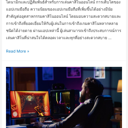
ไดนามิกและปฏิสัมพันธ์สำหรับการเล่นคาสิโนออนไลน์ การเติบโตของ
แอปเกมมือถือ ความนิยมของแอปเกมมือถือที่เพิ่มขึ้นได้อย่างมีนัย
สำคัญต่ออุตสาหกรรมคาสิโนออนไลน์ โดยมอบความสะดวกสบายและ
การเข้าถึงที่ยอดเยี่ยมให้กับผู้เล่นในการเข้าถึงเกมคาสิโนหลากหลาย
ชนิดได้ง่ายดาย ผ่านแอปเหล่านี้ ผู้เล่นสามารถเข้าถึงประสบการณ์การ
เล่นคาสิโนที่น่าสนใจได้ตลอดเวลาและทุกที่อย่างสะดวกสบาย …
ผลก
Read More »
ระ
ทบ
ของ
เทคโนโลยี
มือ
ถือ
ต่อ
การ
เล่น
เกม