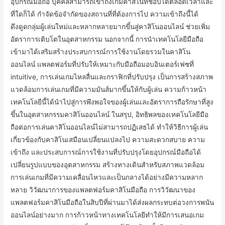
อุปกรณ์มือถือ บุคคลสามารถเข้าถึงเกมคาสิโนที่ชอบได้ตลอดเวลาและ
ที่ใดก็ได้ กำจัดข้อจำกัดของสถานที่ที่ต้องการไป ความเข้าถึงนี้ได้
ดึงดูดกลุ่มผู้เล่นใหม่และหลากหลายมากขึ้นสู่คาสิโนออนไลน์ ช่วยเพิ่ม
อัตราการเติบโตในอุตสาหกรรม นอกจากนี้ การนำเทคโนโลยีมือถือ
เข้ามาได้เสริมสร้างประสบการณ์การใช้งานโดยรวมในคาสิโน
ออนไลน์ แพลตฟอร์มที่ปรับให้เหมาะกับมือถือมอบอินเตอร์เฟซที่
intuitive, การเล่นเกมไหลลื่นและกราฟิกที่ปรับปรุง เป็นการสร้างสภาพ
แวดล้อมการเล่นเกมที่มีความมันส์มากขึ้นให้กับผู้เล่น ความก้าวหน้า
เทคโนโลยีนี้ได้นำไปสู่การพึงพอใจของผู้เล่นและอัตราการถือรักษาที่สูง
ขึ้นในอุตสาหกรรมคาสิโนออนไลน์ ในสรุป, อิทธิพลของเทคโนโลยีมือ
ถือต่อการเล่นคาสิโนออนไลน์ไม่สามารถปฏิเสธได้ ทำให้วิธีการผู้เล่น
เกี่ยวข้องกับคาสิโนเสมือนเปลี่ยนแปลงไป ความสะดวกสบาย ความ
เข้าถึง และประสบการณ์การใช้งานที่ปรับปรุงโดยอุปกรณ์มือถือได้
เปลี่ยนรูปแบบของอุตสาหกรรม สร้างทางเดินสำหรับสภาพแวดล้อม
การเล่นเกมที่มีความเคลื่อนไหวและเป็นกลางได้อย่างมีความหลาก
หลาย วิวัฒนาการของแพลตฟอร์มคาสิโนมือถือ การวิวัฒนาของ
แพลตฟอร์มคาสิโนมือถือในสิบปีที่ผ่านมาได้ส่งผลกระทบต่อวงการพนัน
ออนไลน์อย่างมาก การก้าวหน้าทางเทคโนโลยีทำให้มีการเสนอเกม