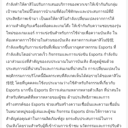
กำลังทำให้คาสิโนปรับการเสนอบริการของพวกเขาให้เข้ากันกับกลุ่ม
เป้าหมายใหม่นี้โดยการนำเกมที่ต้องใช้ทักษะและประสบการณ์ที่มี
ประสิทธิภาพเข้ามา เป็นผลให้คาสิโนกำลังเปลี่ยนแปลงจากการให้
ความสำคัญกับเครื่องสล็อตและเกมโต๊ะ ให้เข้ากันกับความชอบของรุ่น
ใหม่ของเกมเมอร์ การแข่งขันสำหรับการใช้จ่ายเพื่อความบันเทิง ใน
ท้องตลาดการใช้จ่ายในส่วนของบันเทิง ตลาดการเล่นคาสิโน传统
กำลังเผชิญกับการแข่งขันที่เพิ่มมากขึ้นจากอุตสาหกรรม Esports ที่
กำลังเติบโตอย่างรวดเร็ว กิจกรรมและการแข่งขัน Esports กำลังจับ
เอาส่วนแบ่งที่สำคัญของงบประมาณในการบันเทิง ดึงดูดผู้ชมด้วย
ประสบการณ์ที่น่าสนใจและการเล่นเกมที่น่าสนใจ การเปลี่ยนแปลงใน
พฤติกรรมการบริโภคนี้มีผลกระทบที่สังเกตเห็นได้ต่อรายได้ของคาสิโน
传统 โดยที่บุคคลจะใช้งบประมาณว่างใช้สำหรับกิจกรรมที่เกี่ยวกับ
Esports มากขึ้น Esports มีการเล่นเกมหลากหลายตัวเลือก ที่น่าสนใจ
สำหรับทัศนคติที่หลากหลายของผู้ชม ด้านประสิทธิภาพและการ
สร้างสรรค์ของ Esports ช่วยเสริมสร้างความเชื่อมั่นและความเชื่อมั่น
ในหมวดหมู่ของผู้เล่นและผู้ชม กิจกรรม Esports มักจะให้การความ
สำคัญต่อคุณค่าในการผลิตภัณฑ์สูง ยกระดับประสบการณ์ในการ
บันเทิงโดยรวมสำหรับผู้ที่เข้าร่วมการเข้าชม นวัตกรรมและการปรับตัว