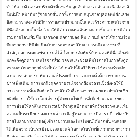
ทำให้แยกตัวเองจากร้านค้าที่แข่งขัน ลูกค้ามักจะจดจำและเชื่อถือคาสิ
โนที่มีใบหน้าที่น่ารู้จักมากขึ้น อีกทั้งการสนับสนุนจากบุคคลที่มีชื่อเสียง
ยังสามารถส่งผลให้มีการรายงานข่าวมากขึ้นและสร้างความสนใจจาก
มีชื่อเสียงมากขึ้น ซึ่งส่งผลให้มีจำนวนคนเดินทางมากขึ้นและการมีส่วน
ร่วมออนไลน์เพิ่มขึ้น ผลกระทบต่อการมองเห็นแบรนด์ การใช้ความร่วม
มือจากดาราที่มีชื่อเสียงในการตลาดคาสิโนสามารถมีผลกระทบที่
สำคัญต่อการเผยแพร่แบรนด์ได้ โดยการสัมพันธ์กับบุคคลที่มีชื่อเสียงที่
มักจะดึงดูดความสนใจจากสื่อมวลชนและช่วยเพิ่มโอกาสในการดึงดูด
ความสนใจจากลูกค้าที่เป็นไปได้ ต่อไปนี้คือวิธีที่การใช้ความร่วมมือ
จากดาราสามารถเพิ่มความเป็นระเบียบของแบรนด์ได้: การรายงาน
ข่าวเพิ่มเติม: ดารามักดึงดูดความสนใจจากสื่อมวลชนซึ่งส่งผลให้มี
การรายงานเพิ่มเติมสำหรับคาสิโนในสื่อต่างๆ การเผยแพร่ผ่านโซเชีย
ลมีเดีย: การใช้ประโยชน์จากผู้ติดตามโซเชียลมีเดียจำนวนมากของ
ดาราช่วยให้คาสิโนสามารถเข้าถึงกลุ่มเป้าหมายที่กว้างขวางและเพิ่ม
ความเป็นระเบียบของแบรนด์ การมีอยู่ในงาน: การมีดาราเกี่ยวข้องกับ
คาสิโนสามารถดึงดูดผู้เข้าร่วมงานและโปรโมชั่นได้มากขึ้น ซึ่งส่งผล
ให้เพิ่มความเป็นระเบียบของแบรนด์ โอกาสโปรโมชั่นร่วมกัน: การร่วม
มือกับดาราเปิดโอกาสให้มีแนวทางการโปรโมตร่วมกัน ทำให้แบรนด์