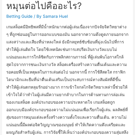
หมุนต่อไปคืออะไร?
Betting Guide
/ By
Samara Huel
เกมสล็อตมีอิทธิพลที่มีน้ำหนักมากต่อผู้เล่นเนื่องจากปัจจัยจิตวิทยาต่าง
ๆ ที่ถูกซ่อนอยู่ในการออกแบบของมัน นอกจากความดึงดูดภายนอกจาก
แสงสว่างและเสียงที่น่าหลงใหล่ ยังมีกลยุทธ์ซับซ้อนที่มุ่งเน้นไปที่การ
ทำให้ผู้เล่นติดใจ โดยใช้เทคนิคเช่นการเสปรีดเงินรางวัลแบบไม่
แน่นอนและการใกล้ชิดกับการพลิกสถานการณ์ ที่ผู้เล่นพ้นโอกาสใกล้
สุดไปจากการชนะเงินรางวัล สล็อตเครื่องสร้างความตื่นเต้นและความ
รอคอยที่เป็นเหตุผลในการเล่นต่อไป นอกจากนี้ การใช้สีสดใส กราฟิก
ไดนามิกและธีมที่น่าตื่นเต้นเสริมเป็นประสบการณ์ทางสัมผัสที่ดีขึ้น
ทำให้ผู้เล่นตกหลุมรักอย่างมาก การเข้าใจกลไกจิตวิทยาเหล่านี้ช่วยให้
เข้าใจได้ว่าทำไมผู้เล่นมีความยากลำบากในการต้านทานการล่อเล่น
ของเกมสล็อต องค์ประกอบของความประหลาดใจ เกมสล็อตถูก
ออกแบบมีองค์ประกอบของความไม่แน่นอนเพื่อเรียกใจผู้เล่น. ผลลัพธ์ที่
สุ่มของการหมุนแต่ละครั้งสร้างความตั้งใจและความตื่นเต้น. ความไม่
แน่นอนนี้มีผลต่อจิตวิญญาณของมนุษย์ ทำให้เกิดความตึงเครียดและ
ผจญภัยสำหรับผู้เล่น. การวิจัยชี้ให้เห็นว่าองค์ประกอบของความสุ่มสลึง