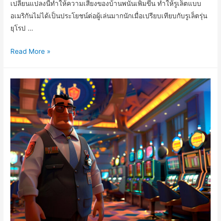
เปลี่ยนแปลงนี้ทำให้ความเสี่ยงของบ้านพนันเพิ่มขึ้น ทำให้รูเล็ตแบบ
อเมริกันไม่ได้เป็นประโยชน์ต่อผู้เล่นมากนักเมื่อเปรียบเทียบกับรูเล็ตรุ่น
ยุโรป …
ประวัติศาสตร์
Read More »
และ
วิวัฒนาการ
ของ
รู
เล็ต:
จาก
ฝรั่งเศส
ถึง
โลก