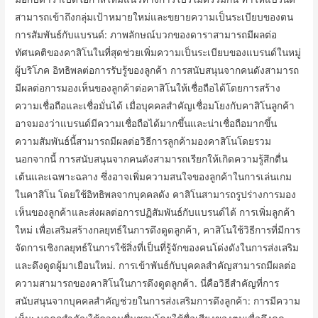
สามารถเข้าถึงกลุ่มเป้าหมายใหม่และขยายความเป็นระเบียบของตน
การสัมพันธ์กับแบรนด์: ภาพลักษณ์บวกของดาราสามารถมีผลต่อ
ทัศนคติของคาสิโนในที่สุดช่วยเพิ่มความเป็นระเบียบของแบรนด์ในหมู่
ผู้บริโภค อิทธิพลต่อการรับรู้ของลูกค้า การสนับสนุนจากคนดังสามารถ
มีผลต่อการมองเห็นของลูกค้าต่อคาสิโนให้เชื่อถือได้โดยการสร้าง
ความเชื่อถือและเชื่อมั่นได้ เมื่อบุคคลสำคัญเชื่อมโยงกับคาสิโนลูกค้า
อาจมองว่าแบรนด์มีความเชื่อถือได้มากขึ้นและน่าเชื่อถือมากขึ้น
ความสัมพันธ์นี้สามารถมีผลต่อวิธีการลูกค้ามองคาสิโนโดยรวม
นอกจากนี้ การสนับสนุนจากคนดังสามารถเรียกให้เกิดความรู้สึกตื่น
เต้นและเฉพาะฉลาง ซึ่งอาจเพิ่มความสนใจของลูกค้าในการเล่นเกม
ในคาสิโน โดยใช้อิทธิพลจากบุคคลดัง คาสิโนสามารถรูปร่างการมอง
เห็นของลูกค้าและส่งผลต่อการปฏิสัมพันธ์กับแบรนด์ได้ การเพิ่มลูกค้า
ใหม่ เพื่อเสริมสร้างกลยุทธ์ในการดึงดูดลูกค้า, คาสิโนใช้วิธีการที่มีการ
จัดการเชิงกลยุทธ์ในการใช้สิ่งที่เป็นที่รู้จักของคนโด่งดังในการส่งเสริม
และดึงดูดผู้มาเยือนใหม่. การเข้าพันธ์กับบุคคลสำคัญสามารถมีผลต่อ
ความสามารถของคาสิโนในการดึงดูดลูกค้า. นี่คือวิธีสำคัญที่การ
สนับสนุนจากบุคคลสำคัญช่วยในการส่งเสริมการดึงลูกค้า: การมีความ