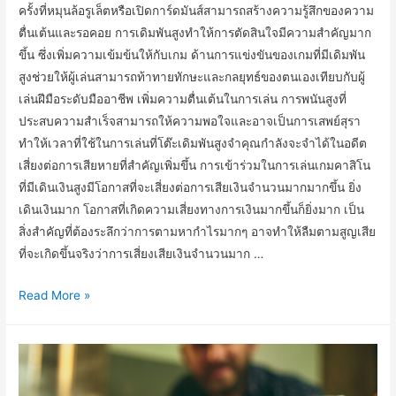
ครั้งที่หมุนล้อรูเล็ตหรือเปิดการ์ดมันส์สามารถสร้างความรู้สึกของความ
ตื่นเต้นและรอคอย การเดิมพันสูงทำให้การตัดสินใจมีความสำคัญมาก
ขึ้น ซึ่งเพิ่มความเข้มข้นให้กับเกม ด้านการแข่งขันของเกมที่มีเดิมพัน
สูงช่วยให้ผู้เล่นสามารถท้าทายทักษะและกลยุทธ์ของตนเองเทียบกับผู้
เล่นฝีมือระดับมืออาชีพ เพิ่มความตื่นเต้นในการเล่น การพนันสูงที่
ประสบความสำเร็จสามารถให้ความพอใจและอาจเป็นการเสพย์สุรา
ทำให้เวลาที่ใช้ในการเล่นที่โต๊ะเดิมพันสูงจำคุณกำลังจะจำได้ในอดีต
เสี่ยงต่อการเสียหายที่สำคัญเพิ่มขึ้น การเข้าร่วมในการเล่นเกมคาสิโน
ที่มีเดินเงินสูงมีโอกาสที่จะเสี่ยงต่อการเสียเงินจำนวนมากมากขึ้น ยิ่ง
เดินเงินมาก โอกาสที่เกิดความเสี่ยงทางการเงินมากขึ้นก็ยิ่งมาก เป็น
สิ่งสำคัญที่ต้องระลึกว่าการตามหากำไรมากๆ อาจทำให้ลืมตามสูญเสีย
ที่จะเกิดขึ้นจริงว่าการเสี่ยงเสียเงินจำนวนมาก …
ข้อดี
Read More »
และ
ข้อ
เสีย
ของ