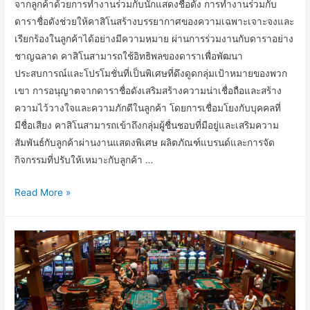
จากลูกค้าด้วยการทำงานร่วมกับนักแสดงชื่อดัง การทำงานร่วมกับ
ดาราชื่อดังช่วยให้คาสิโนสร้างบรรยากาศของความเฉพาะเจาะจงและ
เรียกร้องในลูกค้าได้อย่างมีความหมาย ผ่านการร่วมงานกับดาราอย่าง
ชาญฉลาด คาสิโนสามารถใช้อิทธิพลของดาราเพื่อพัฒนา
ประสบการณ์และโปรโมชั่นที่เป็นพิเศษที่ดึงดูดกลุ่มเป้าหมายของพวก
เขา การอนุญาตจากดาราชื่อดังเสริมสร้างความน่าเชื่อถือและสร้าง
ความไว้วางใจและความภักดีในลูกค้า โดยการเชื่อมโยงกับบุคคลที่
มีชื่อเสียง คาสิโนสามารถเข้าถึงกลุ่มผู้ชื่นชอบที่มีอยู่และเสริมความ
สัมพันธ์กับลูกค้าผ่านงานแสดงพิเศษ ผลิตภัณฑ์แบรนด์และการจัด
กิจกรรมที่ปรับให้เหมาะกับลูกค้า …
การ
Read More »
ส่ง
เสริม
โดย
ผู้
มีชื่อ
เสียง