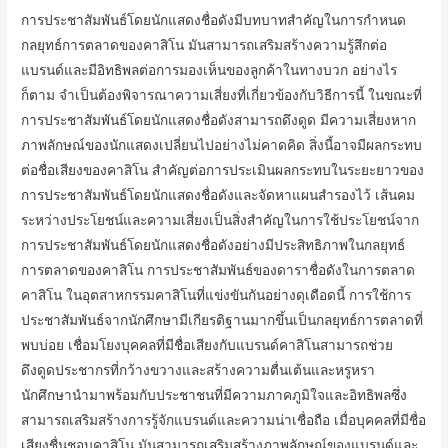
การประชาสัมพันธ์โดยนักแสดงชื่อดังมีบทบาทสำคัญในการกำหนด
กลยุทธ์การตลาดของคาสิโน มันสามารถเสริมสร้างความรู้สึกต่อ
แบรนด์และมีอิทธิพลต่อการมองเห็นของลูกค้าในทางบวก อย่างไร
ก็ตาม จำเป็นต้องพิจารณาความเสี่ยงที่เกี่ยวข้องกับวิธีการนี้ ในขณะที่
การประชาสัมพันธ์โดยนักแสดงชื่อดังสามารถดึงดูด มีความเสี่ยงหาก
ภาพลักษณ์ของนักแสดงเปลี่ยนไปอย่างไม่คาดคิด สิ่งนี้อาจมีผลกระทบ
ต่อชื่อเสียงของคาสิโน สำคัญต่อการประเมินผลกระทบในระยะยาวของ
การประชาสัมพันธ์โดยนักแสดงชื่อดังและจัดหาแผนสำรองไว้ เส้นคม
ระหว่างประโยชน์และความเสี่ยงเป็นสิ่งสำคัญในการใช้ประโยชน์จาก
การประชาสัมพันธ์โดยนักแสดงชื่อดังอย่างมีประสิทธิภาพในกลยุทธ์
การตลาดของคาสิโน การประชาสัมพันธ์ของดาราชื่อดังในการตลาด
คาสิโน ในอุตสาหกรรมคาสิโนที่แข่งขันกันอย่างดุเดือดนี้ การใช้การ
ประชาสัมพันธ์จากนักศึกษามีเกียรติฐานมากขึ้นเป็นกลยุทธ์การตลาดที่
พบบ่อย เชื่อมโยงบุคคลที่มีชื่อเสียงกับแบรนด์คาสิโนสามารถช่วย
ดึงดูดประชากรที่กว้างขวางและสร้างความตื่นเต้นและหรูหรา
นักศึกษานำมาพร้อมกับประชาชนที่มีความภาคภูมิใจและอิทธิพลซึ่ง
สามารถเสริมสร้างการรู้จักแบรนด์และความน่าเชื่อถือ เมื่อบุคคลที่มีชื่อ
เสียงชื่นชอบคาสิโน มันสามารถเสริมสร้างภาพลักษณ์ของแบรนด์และ