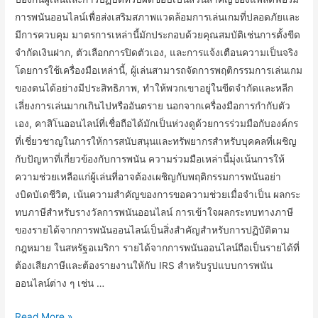
การพนันออนไลน์เพื่อส่งเสริมสภาพแวดล้อมการเล่นเกมที่ปลอดภัยและ
มีการควบคุม มาตรการเหล่านี้มักประกอบด้วยคุณสมบัติเช่นการตั้งขีด
จำกัดเงินฝาก, ตัวเลือกการปิดตัวเอง, และการแจ้งเตือนความเป็นจริง
โดยการใช้เครื่องมือเหล่านี้, ผู้เล่นสามารถจัดการพฤติกรรมการเล่นเกม
ของตนได้อย่างมีประสิทธิภาพ, ทำให้พวกเขาอยู่ในขีดจำกัดและหลีก
เลี่ยงการเล่นมากเกินไปหรืออันตราย นอกจากเครื่องมือการกำกับตัว
เอง, คาสิโนออนไลน์ที่เชื่อถือได้มักเป็นห่วงดูด้วยการร่วมมือกับองค์กร
ที่เชี่ยวชาญในการให้การสนับสนุนและทรัพยากรสำหรับบุคคลที่เผชิญ
กับปัญหาที่เกี่ยวข้องกับการพนัน ความร่วมมือเหล่านี้มุ่งเน้นการให้
ความช่วยเหลือแก่ผู้เล่นที่อาจต้องเผชิญกับพฤติกรรมการพนันอย่า
งบิดบัเดชีวิต, เน้นความสำคัญของการขอความช่วยเมื่อจำเป็น ผลกระ
ทบภาษีสำหรับรางวัลการพนันออนไลน์ การเข้าใจผลกระทบทางภาษี
ของรายได้จากการพนันออนไลน์เป็นสิ่งสำคัญสำหรับการปฏิบัติตาม
กฎหมาย ในสหรัฐอเมริกา รายได้จากการพนันออนไลน์ถือเป็นรายได้ที่
ต้องเสียภาษีและต้องรายงานให้กับ IRS สำหรับรูปแบบการพนัน
ออนไลน์ต่าง ๆ เช่น …
ทัศนคติ
Read More »