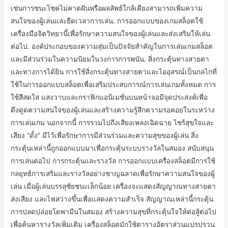
เช่นการชนะโชคไม่คาดฝันหรือผลลัพธ์ใกล้เคียงสามารถเพิ่มความ
สนใจของผู้เล่นและยืดเวลาการเล่น. การออกแบบของเกมสล็อตใช้
เครื่องมือจิตวิทยานี้เพื่อรักษาความสนใจของผู้เล่นและส่งเสริมให้เล่น
ต่อไป. องค์ประกอบของความสุ่มเป็นปัจจัยสำคัญในการเล่นเกมสล็อต
และมีส่วนร่วมในความนิยมในวงการการพนัน. สิ่งกระตุ้นทางสายตา
และทางการได้ยิน การใช้สิ่งกระตุ้นทางสายตาและไออุสรณ์เป็นกลไกที่
ใช้ในการออกแบบสล็อตเพื่อเสริมประสบการณ์การเล่นเกมทั้งหมด การ
ใช้สีสดใส แสงวาบและกราฟิกแอนิเมชั่นบนหน้าจอมีจุดประสงค์เพื่อ
ดึงดูดความสนใจของผู้เล่นและสร้างความรู้สึกความรอคอยในระหว่าง
การเล่นเกม นอกจากนี้ การรวมไปถึงเสียงเพลงเฉิดฉาย ไซร้สุขใจและ
เสียง “ดั้ง” มีไว้เพื่อรักษาการมีส่วนร่วมและความสุขของผู้เล่น สิ่ง
กระตุ้นเหล่านี้ถูกออกแบบมาเพื่อกระตุ้นระบบรางวัลในสมอง สนับสนุน
การเล่นต่อไป การกระตุ้นและรางวัล การออกแบบเครื่องสล็อตมีการใช้
กลยุทธ์การเสริมและรางวัลอย่างชาญฉลาดเพื่อรักษาความสนใจของผู้
เล่น เมื่อผู้เล่นบรรลุชัยชนะเล็กน้อย เครื่องจะแสดงสัญญาณทางสายตา
ส่งเสียง และไฟสว่างขึ้นเพื่อแสดงความสำเร็จ สัญญาณเหล่านี้กระตุ้น
การปลดปล่อยโดพามีนในสมอง สร้างความสุขที่กระตุ้นใจให้ต่อสู้ต่อไป
เพื่อค้นหารางวัลเพิ่มเติม เครื่องสล็อตมักใช้ตารางอัตราส่วนแปรปรวน