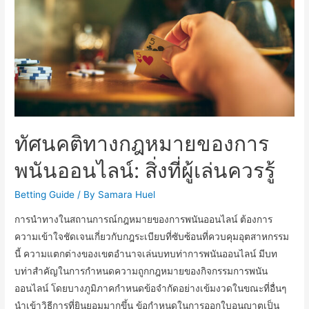
การ
เล่น
เกม
คา
สิ
โน
ระดับ
สูง
ทัศนคติทางกฎหมายของการ
พนันออนไลน์: สิ่งที่ผู้เล่นควรรู้
Betting Guide
/ By
Samara Huel
การนำทางในสถานการณ์กฎหมายของการพนันออนไลน์ ต้องการ
ความเข้าใจชัดเจนเกี่ยวกับกฎระเบียบที่ซับซ้อนที่ควบคุมอุตสาหกรรม
นี้ ความแตกต่างของเขตอำนาจเล่นบทบท่าการพนันออนไลน์ มีบท
บท่าสำคัญในการกำหนดความถูกกฎหมายของกิจกรรมการพนัน
ออนไลน์ โดยบางภูมิภาคกำหนดข้อจำกัดอย่างเข้มงวดในขณะที่อื่นๆ
นำเข้าวิธีการที่ยินยอมมากขึ้น ข้อกำหนดในการออกใบอนุญาตเป็น