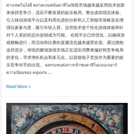
ทางเทคโนโลยี ตลาดเกมพนันคาสิโน传统市场越来越采用技术创新
来保持竞争力，适应不断发展的娱乐格局。整合虚拟现实体验、
引入移动游戏平台以及利用先进的分析和人工智能等策略旨在增
强玩家参与度，吸引年轻人群。这些技术使个性化游戏体验和针
对个人喜好的定向促销成为可能。 在线平台已经优化，以确保游
戏顺畅进行，而活动和比赛的直播流也越来越受欢迎。通过拥抱
这些进步，传统的赌场游戏市场正在适应消费者偏好和竞争格局
的变化，寻求增长机会和多元化，以迎接电子竞技作为重要的娱
乐竞争对手的出现。 ผลกระทบต่อการเข้าชมคาสิโนแบบเจอาร์
ความนิยมของ esports …
ผลก
Read More »
ระ
ทบ
ของ
Esports
ต่อ
ตลาด